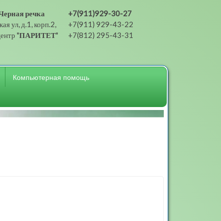
Черная речка
+7(911)929-30-27
ая ул, д.1, корп.2,
+7(911) 929-43-22
ентр "
ПАРИТЕТ
"
+7(812) 295-43-31
Компьютерная помощь