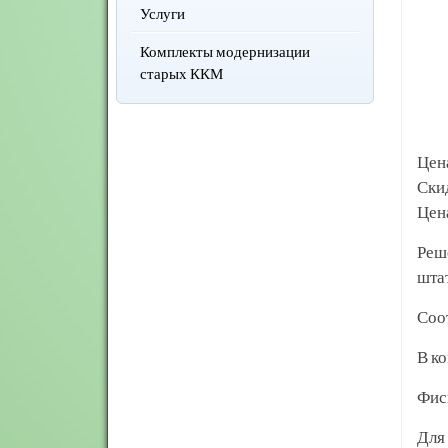
Услуги
Комплекты модернизации
старых ККМ
Цен
Ски
Цена
Реш
шта
Соо
В ко
Фис
Для