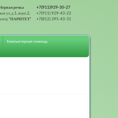
Черная речка
+7(911)929-30-27
ая ул, д.1, корп.2,
+7(911) 929-43-22
ентр "
ПАРИТЕТ
"
+7(812) 295-43-31
Компьютерная помощь