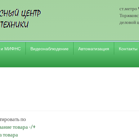
ст.метро
Торжковск
деловой ц
 и МИФНС
Видеонаблюдение
Автоматизация
Контакты
тировать по
ание товара -/+
а товара