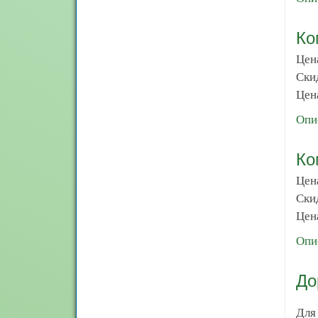
Ко
Цен
Ски
Цена
Опи
Ко
Цен
Ски
Цена
Опи
До
Для