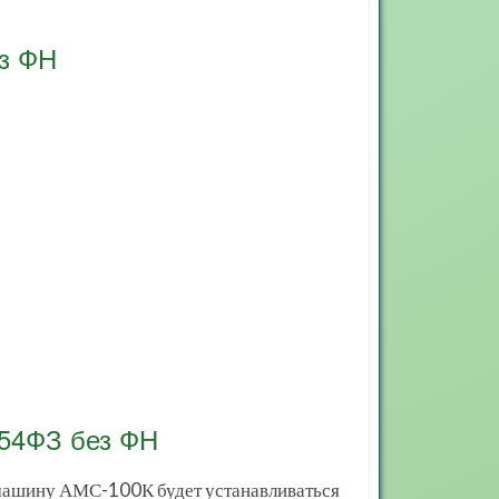
ез ФН
54ФЗ без ФН
 машину АМС-100К будет устанавливаться