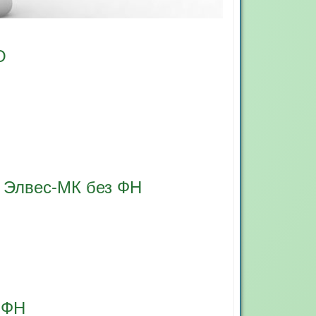
О
 Элвес-МК без ФН
 ФН