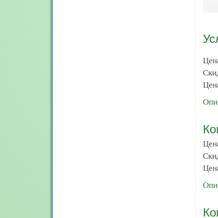
Ус
Цен
Ски
Цена
Опи
Ко
Цен
Ски
Цена
Опи
Ко