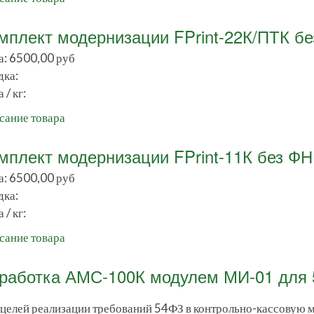
мплект модернизации FPrint-22К/ПТК б
а:
6500,00 руб
дка:
 / кг:
сание товара
мплект модернизации FPrint-11К без ФН
а:
6500,00 руб
дка:
 / кг:
сание товара
работка АМС-100К модулем МИ-01 для 
 целей реализации требований 54ФЗ в контрольно-кассовую