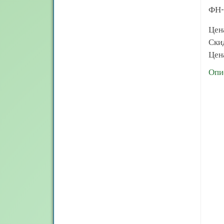
ФН-
Цен
Ски
Цена
Опи