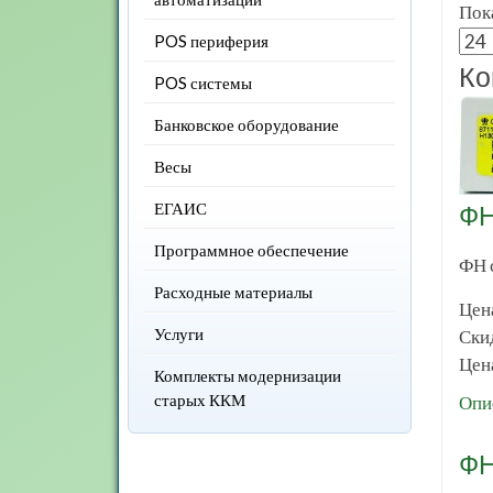
Пока
POS периферия
Ко
POS системы
Банковское оборудование
Весы
ФН
ЕГАИС
Программное обеспечение
ФН 
Расходные материалы
Цен
Услуги
Ски
Цена
Комплекты модернизации
старых ККМ
Опи
ФН