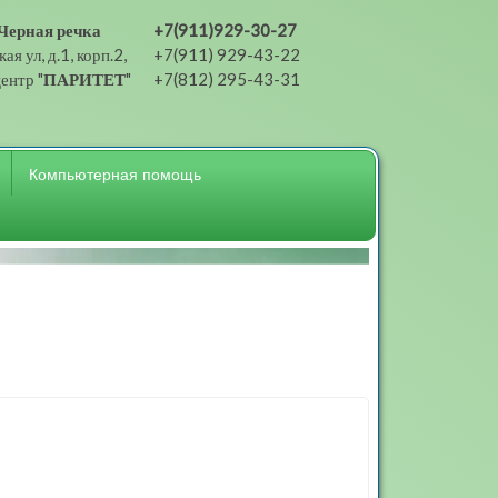
Черная речка
+7(911)929-30-27
ая ул, д.1, корп.2,
+7(911) 929-43-22
ентр "
ПАРИТЕТ
"
+7(812) 295-43-31
Компьютерная помощь