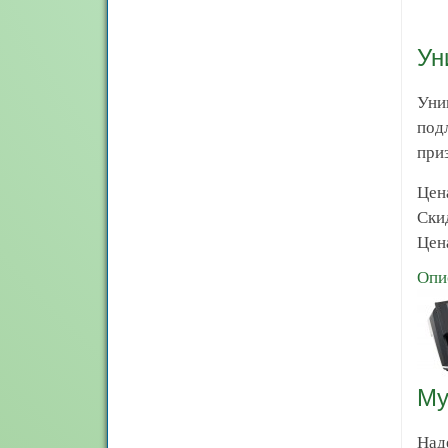
Ун
Уни
под
при
Цен
Ски
Цена
Опи
Му
Над