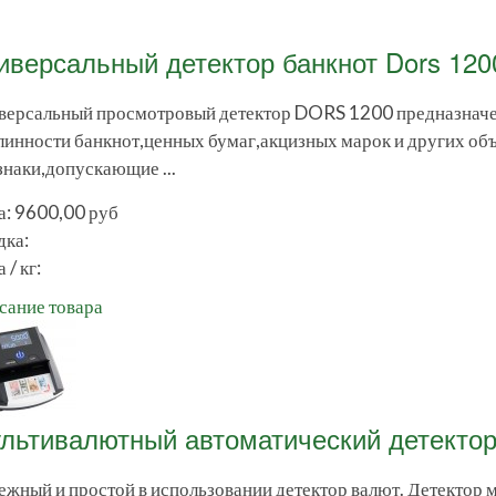
иверсальный детектор банкнот Dors 120
версальный просмотровый детектор DORS 1200 предназначен
линности банкнот,ценных бумаг,акцизных марок и других о
знаки,допускающие ...
а:
9600,00 руб
дка:
 / кг:
сание товара
льтивалютный автоматический детектор
ежный и простой в использовании детектор валют. Детектор 